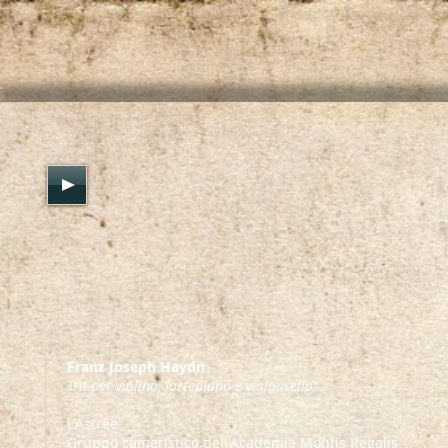
Franz Joseph Haydn
Trii per violino, fortepiano e violoncello
L'Astrée
Gruppo cameristico dell'Academia Montis Regalis