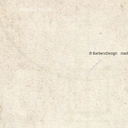
Amadeus AM 232-2
© BarberoDesign mad